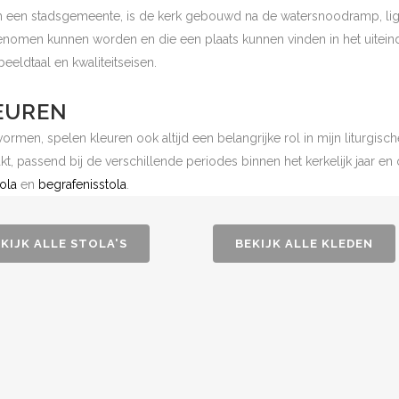
 een stadsgemeente, is de kerk gebouwd na de watersnoodramp, ligt 
omen kunnen worden en die een plaats kunnen vinden in het uiteinde
beeldtaal en kwaliteitseisen.
EUREN
vormen, spelen kleuren ook altijd een belangrijke rol in mijn liturgisch
t, passend bij de verschillende periodes binnen het kerkelijk jaar en
ola
en
begrafenisstola
.
KIJK ALLE STOLA'S
BEKIJK ALLE KLEDEN