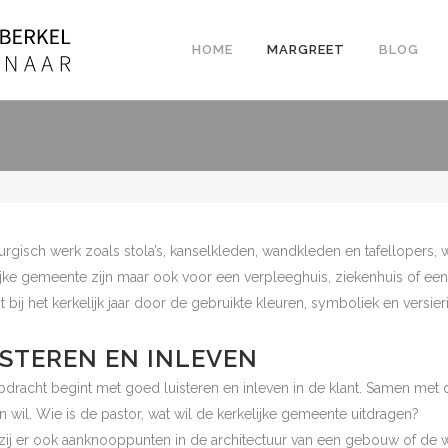
HOME
MARGREET
BLOG
iturgisch werk zoals stola’s, kanselkleden, wandkleden en tafellopers, 
ijke gemeente zijn maar ook voor een verpleeghuis, ziekenhuis of een
t bij het kerkelijk jaar door de gebruikte kleuren, symboliek en versier
ISTEREN EN INLEVEN
pdracht begint met goed luisteren en inleven in de klant. Samen met
 wil. Wie is de pastor, wat wil de kerkelijke gemeente uitdragen?
ij er ook aanknooppunten in de architectuur van een gebouw of de