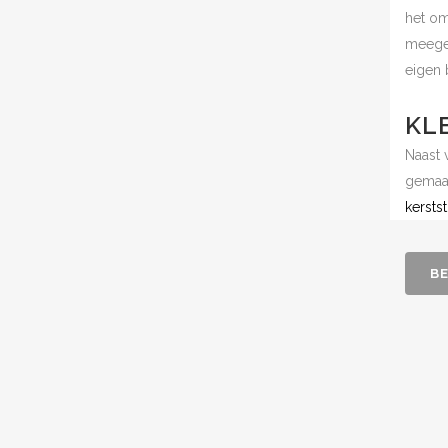
het om
meegen
eigen 
KL
Naast 
gemaak
kerstst
BE