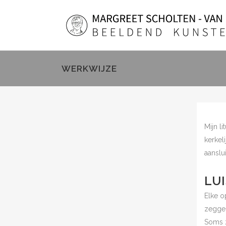
WERKWIJZE
Mijn l
kerkel
aanslui
LU
Elke o
zeggen
Soms z