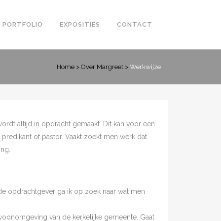
PORTFOLIO
EXPOSITIES
CONTACT
Home
>
Over Margreet
>
Werkwijze
wordt altijd in opdracht gemaakt. Dit kan voor een
 predikant of pastor. Vaakt zoekt men werk dat
ing.
 de opdrachtgever ga ik op zoek naar wat men
 woonomgeving van de kerkelijke gemeente. Gaat